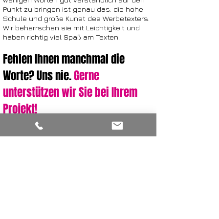
Punkt zu bringen ist genau das: die hohe
Schule und große Kunst des Werbetexters.
Wir beherrschen sie mit Leichtigkeit und
haben richtig viel Spaß am Texten.
Fehlen Ihnen manchmal die
Worte? Uns nie.
Gerne
unterstützen wir Sie bei Ihrem
Projekt!
J
ede Menge schöne Beispiele für
emotionale Werbetexte aus unserem
Hause zeigen wir Ihnen in unserem
zweiminütigen Video. Schauen Sie doch
mal rein! Und unsere Texter freuen
sich darauf, Sie kennenzulernen.
;-)